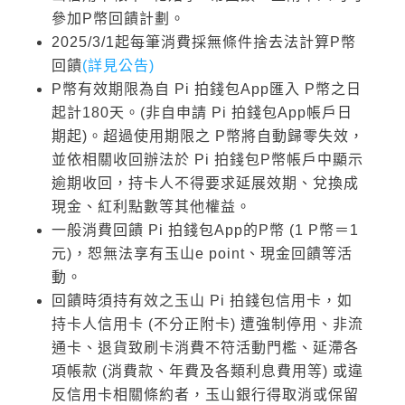
參加P幣回饋計劃。
2025/3/1起每筆消費採無條件捨去法計算P幣
回饋
(詳見公告)
P幣有效期限為自 Pi 拍錢包App匯入 P幣之日
起計180天。(非自申請 Pi 拍錢包App帳戶日
期起)。超過使用期限之 P幣將自動歸零失效，
並依相關收回辦法於 Pi 拍錢包P幣帳戶中顯示
逾期收回，持卡人不得要求延展效期、兌換成
現金、紅利點數等其他權益。
一般消費回饋 Pi 拍錢包App的P幣 (1 P幣＝1
元)，恕無法享有玉山e point、現金回饋等活
動。
回饋時須持有效之玉山 Pi 拍錢包信用卡，如
持卡人信用卡 (不分正附卡) 遭強制停用、非流
通卡、退貨致刷卡消費不符活動門檻、延滯各
項帳款 (消費款、年費及各類利息費用等) 或違
反信用卡相關條約者，玉山銀行得取消或保留