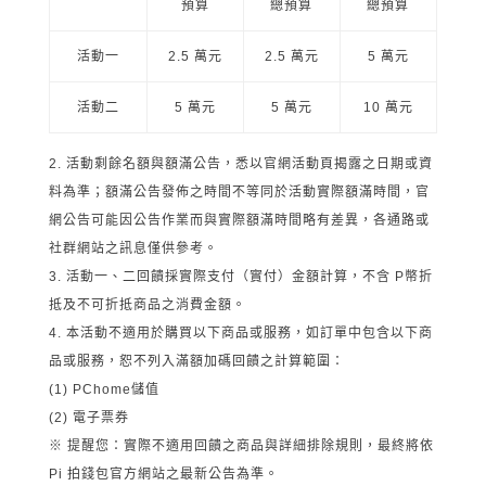
預算
總預算
總預算
活動一
2.5 萬元
2.5 萬元
5 萬元
活動二
5 萬元
5 萬元
10 萬元
活動剩餘名額與額滿公告，悉以官網活動頁揭露之日期或資
料為準；額滿公告發佈之時間不等同於活動實際額滿時間，官
網公告可能因公告作業而與實際額滿時間略有差異，各通路或
社群網站之訊息僅供參考。
活動一、二回饋採實際支付（實付）金額計算，不含 P幣折
抵及不可折抵商品之消費金額。
本活動不適用於購買以下商品或服務，如訂單中包含以下商
品或服務，恕不列入滿額加碼回饋之計算範圍：
(1) PChome儲值
(2) 電子票券
※ 提醒您：實際不適用回饋之商品與詳細排除規則，最終將依
Pi 拍錢包官方網站之最新公告為準。