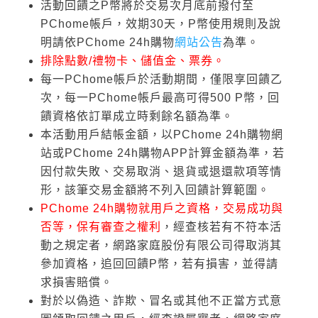
活動回饋之P幣將於交易次月底前撥付至
PChome帳戶，效期30天，P幣使用規則及說
明請依PChome 24h購物
網站公告
為準。
排除點數/禮物卡、儲值金、票券。
每一PChome帳戶於活動期間，僅限享回饋乙
次，每一PChome帳戶最高可得500 P幣，回
饋資格依訂單成立時剩餘名額為準。
本活動用戶結帳金額，以PChome 24h購物網
站或PChome 24h購物APP計算金額為準，若
因付款失敗、交易取消、退貨或退還款項等情
形，該筆交易金額將不列入回饋計算範圍。
PChome 24h購物就用戶之資格，交易成功與
否等，保有審查之權利
，經查核若有不符本活
動之規定者，網路家庭股份有限公司得取消其
參加資格，追回回饋P幣，若有損害，並得請
求損害賠償。
對於以偽造、詐欺、冒名或其他不正當方式意