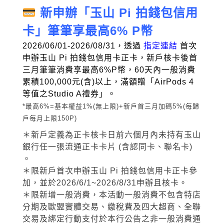
新申辦「玉山 Pi 拍錢包信用
卡」筆筆享最高6% P幣
2026/06/01-2026/08/31，透過
指定連結
首次
申辦玉山 Pi 拍錢包信用卡正卡，新戶核卡後首
三月筆筆消費享最高6%P幣，60天內一般消費
累積100,000元(含)以上，滿額贈「AirPods 4
等值之Studio A禮券」。
*最高6%=基本權益1%(無上限)+新戶首三月加碼5%(每歸
戶每月上限150P)
＊新戶定義為正卡核卡日前六個月內未持有玉山
銀行任一張流通正卡卡片 (含認同卡、聯名卡)
。
＊限新戶首次申辦玉山 Pi 拍錢包信用卡正卡參
加，並於2026/6/1~2026/8/31申辦且核卡。
＊限新增一般消費，本活動一般消費不包含特店
分期及歐盟實體交易、繳稅費及四大超商、全聯
交易及綁定行動支付於本行公告之非一般消費通