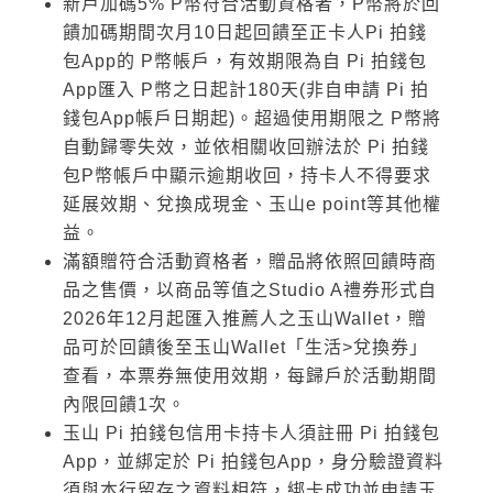
新戶加碼5% P幣符合活動資格者，P幣將於回
饋加碼期間次月10日起回饋至正卡人Pi 拍錢
包App的 P幣帳戶，有效期限為自 Pi 拍錢包
App匯入 P幣之日起計180天(非自申請 Pi 拍
錢包App帳戶日期起)。超過使用期限之 P幣將
自動歸零失效，並依相關收回辦法於 Pi 拍錢
包P幣帳戶中顯示逾期收回，持卡人不得要求
延展效期、兌換成現金、玉山e point等其他權
益。
滿額贈符合活動資格者，贈品將依照回饋時商
品之售價，以商品等值之Studio A禮券形式自
2026年12月起匯入推薦人之玉山Wallet，贈
品可於回饋後至玉山Wallet「生活>兌換券」
查看，本票券無使用效期，每歸戶於活動期間
內限回饋1次。
玉山 Pi 拍錢包信用卡持卡人須註冊 Pi 拍錢包
App，並綁定於 Pi 拍錢包App，身分驗證資料
須與本行留存之資料相符，綁卡成功並申請玉