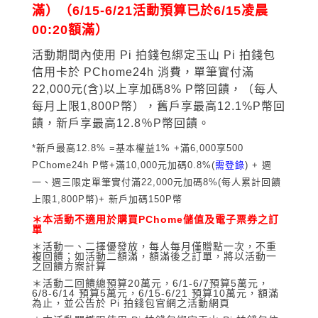
滿）
（6/15-6/21活動預算已於6/15凌晨
00:20額滿）
活動期間內使用 Pi 拍錢包綁定玉山 Pi 拍錢包
信用卡於 PChome24h 消費，單筆實付滿
22,000元(含)以上享加碼8% P幣回饋，（每人
每月上限1,800P幣），舊戶享最高12
.1%
P
幣回
饋，新戶享最高12.8％P幣回饋。
*新戶最高12.8% =基本權益1% +滿6,000享500
PChome24h P幣+滿10,000元加碼0.8%(
需登錄
) + 週
一、週三
限定單筆實付滿22,000元加碼8%(每人累計回饋
上限1,800P幣)+ 新戶加碼150P幣
＊本活動不適用於購買PChome儲值及電子票券之訂
單
＊活動一、二擇優發放，每人每月僅贈點一次，不重
複回饋；如活動二額滿，額滿後之訂單，將以活動一
之回饋方案計算
＊活動二回饋總預算20萬元，6/1-6/7預算5萬元，
6/8-6/14 預算5萬元，6/15-6/21 預算10萬元，額滿
為止，並公告於 Pi 拍錢包官網之活動網頁