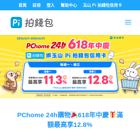
首頁
註冊
登入
幫助中心
玉山 Pi 拍錢包信用卡
PChome 24h購物
618年中慶
滿
額最高享12.8%