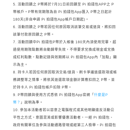
活動回饋之 P幣將於7月31日前回饋至 Pi 拍錢包APP之 P
幣帳戶。P幣有效期限為自 Pi 拍錢包App匯入 P幣之日起計
180天(非自申請 Pi 拍錢包App帳戶日期起)。
活動回饋之 P幣若因任何原因取消該筆交易或退貨，將扣回
該筆付款原回饋之 P幣。
活動回饋中Pi 拍錢包P幣於入帳後 180天內須使用完畢，超
過使用期限點數將自動歸零失效，不得要求兌換成現金或兌換
成紅利點數，點數記錄與效期將以 Pi 拍錢包App內「加點」顯
示為主。
持卡人若因任何原因取消交易/退貨、刷卡爭議退還款項或帳
務調整等之情事，將依其退還款項金額計算應扣回之 P幣，並
於持卡人 Pi 拍錢包帳戶扣除 P幣。
P幣回饋與使用方式悉依 Pi 拍錢包App官網「
什麼是P
幣？
」說明為準。
參加本活動者若以惡意之電腦程式或其他明顯違反活動公
平性之方式，意圖混淆或影響優惠活動者，一經 Pi 拍錢包、
政府有關單位及參與活動通路發現或經第三人檢舉，Pi 拍錢包