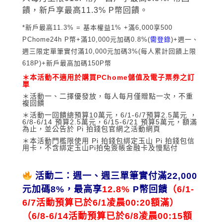
饋，新戶享最高11
.3% P
幣回饋。
*新戶最高11.3% = 基本權益1% +
滿6,000享500
PChome24h P幣
+滿
10,000
元加碼
0.8%(
需登錄
)+
週一、
週三限定單筆實付滿10,000元加碼3%(每人累計回饋上限
618P)+新戶最高加碼150P幣
＊本活動不適用於購買PChome儲值及電子票券之訂
單
＊活動一、二擇優發放，每人每月僅贈點一次，不重
複回饋
＊活動一回饋總預算10萬元，6/1-6/7預算2.5萬元 ，
6/8-6/14 預算2.5萬元，6/15-6/21 預算5萬元，額滿
為止，並公告於 Pi 拍錢包官網之活動網頁
＊本活動門檻限使用 Pi 拍錢包綁定玉山 Pi 拍錢包信
用卡，不含綁定玉山Pi拍兔簽帳金融卡及慢點付
活動二：週一、週三單筆實付滿22,000
元加碼8%，最高享
12.8%
P幣回饋
（6/1-
6/7活動預算已於6/1凌晨00:20額滿）
（6/8-6/14活動預算已於6/8凌晨00:15額