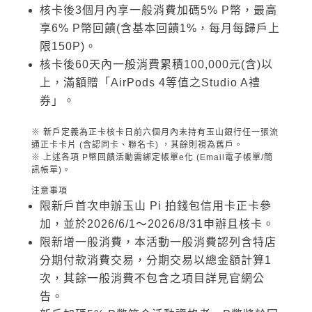
核卡後3個月內享一般消費加碼5% P幣，最高
享6% P幣回饋(含基本回饋1%，每月每歸戶上
限150P)。
核卡後60天內一般消費累積100,000元(含)以
上，滿額贈「AirPods 4等值之Studio A禮
券」。
※ 新戶定義為正卡核卡日前六個月內未持有玉山銀行任一張流
通正卡卡片 (含認同卡、聯名卡) ，其餘則視為舊戶。
※ 上述各項 P幣回饋活動需綁定帳單e化 (Email電子帳單/簡
訊帳單)。
注意事項
限新戶首次申辦玉山 Pi 拍錢包信用卡正卡參
加，並於2026/6/1～2026/8/31申辦且核卡。
限新增一般消費，本活動一般消費認列含特店
分期付款消費交易，分期交易以總金額計算1
次，其餘一般消費不包含之項目詳見官網公
告。