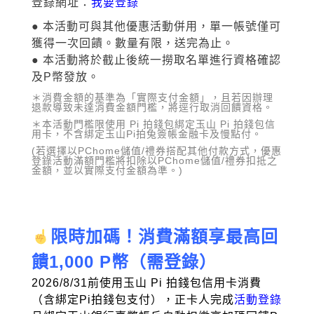
登錄網址：
我要登錄
● 本活動可與其他優惠活動併用，單一帳號僅可
獲得一次回饋。數量有限，送完為止。
● 本活動將於截止後統一撈取名單進行資格確認
及P幣發放。
＊消費金額的基準為「實際支付金額」，且若因辦理
退款導致未達消費金額門檻，將逕行取消回饋資格。
＊本活動門檻限使用 Pi 拍錢包綁定玉山 Pi 拍錢包信
用卡，不含綁定玉山Pi拍兔簽帳金融卡及慢點付。
(若選擇以PChome儲值/禮券搭配其他付款方式，優惠
登錄活動滿額門檻將扣除以PChome儲值/禮券扣抵之
金額，並以實際支付金額為準。)
限時加碼！消費滿額享最高回
饋1,000 P幣（需登錄）
2026/8/31前使用玉山 Pi 拍錢包信用卡消費
（含綁定Pi拍錢包支付），正卡人完成
活動登錄