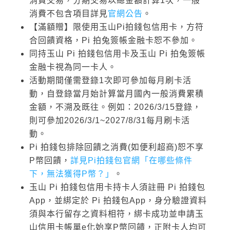
消費交易，分期交易以總金額計算1次，一般
消費不包含項目詳見
官網公告
。
【滿額贈】限使用玉山Pi拍錢包信用卡，方符
合回饋資格，Pi 拍兔簽帳金融卡恕不參加。
同持玉山 Pi 拍錢包信用卡及玉山 Pi 拍兔簽帳
金融卡視為同一卡人。
活動期間僅需登錄1次即可參加每月刷卡活
動，自登錄當月始計算當月國內一般消費累積
金額，不溯及既往。例如：2026/3/15登錄，
則可參加2026/3/1~2027/8/31每月刷卡活
動。
Pi 拍錢包排除回饋之消費(如便利超商)恕不享
P幣回饋，
詳見Pi拍錢包官網「在哪些條件
下，無法獲得P幣？」
。
玉山 Pi 拍錢包信用卡持卡人須註冊 Pi 拍錢包
App，並綁定於 Pi 拍錢包App，身分驗證資料
須與本行留存之資料相符，綁卡成功並申請玉
山信用卡帳單e化始享P幣回饋，正附卡人均可